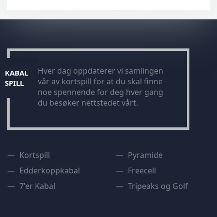
Hver dag oppdaterer vi samlingen
KABAL
vår av kortspill for at du skal finne
SPILL
noe spennende for deg hver gang
du besøker nettstedet vårt.
Kortspill
Pyramide
Edderkoppkabal
Freecell
7'er Kabal
Tripeaks og Golf