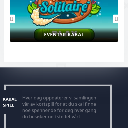
EVENTYR KABAL
Hver dag oppdaterer vi samlingen
KABAL
vår av kortspill for at du skal finne
SPILL
noe spennende for deg hver gang
du besøker nettstedet vårt.